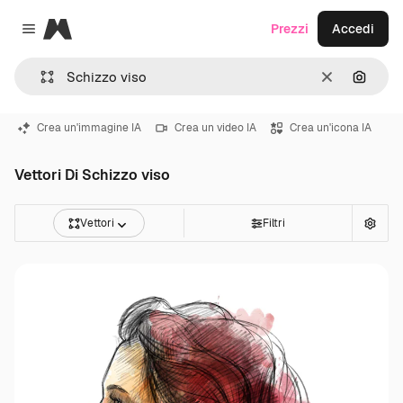
Magnific
Prezzi
Accedi
Close menu
Cancella
Cerca 
Crea un'immagine IA
Crea un video IA
Crea un'icona IA
Vettori Di Schizzo viso
Vettori
Filtri