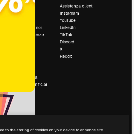
Prezzi
Assistenza clienti
Chi siamo
Instagram
Recensioni
YouTube
Lavora con noi
LinkedIn
Cerca tendenze
TikTok
Blog
Discord
Eventi
X
Slidesgo
Reddit
e
Vendi i tuoi
contenuti
Sala stampa
Cerchi magnific.ai
ree to the storing of cookies on your device to enhance site