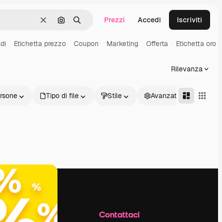
Prezzi
Accedi
Iscriviti
Cancella
Cerca per immagine
Ricerca
di
Etichetta prezzo
Coupon
Marketing
Offerta
Etichetta oro
Rilevanza
rsone
Tipo di file
Stile
Avanzate
Azienda
Contattaci