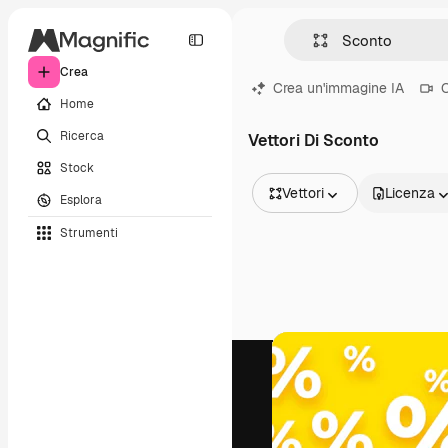
Crea
Crea un'immagine IA
C
Home
Ricerca
Vettori Di Sconto
Stock
Vettori
Licenza
Esplora
Tutte le immagini
Strumenti
Vettori
Illustrazioni
Foto
PSD
Modelli
Mockup
Video
Clip video
Motion graphic
Modelli di video
Icone
Modelli 3D
Font