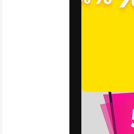
La piattaforma c
migliori lavori. 
creativi, impres
Italiano
Copyright © 2010