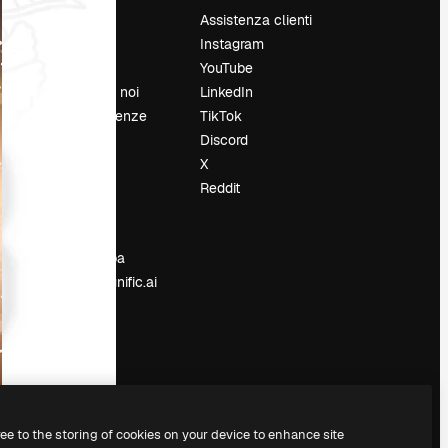
Prezzi
Assistenza clienti
Chi siamo
Instagram
Recensioni
YouTube
Lavora con noi
LinkedIn
Cerca tendenze
TikTok
Blog
Discord
Eventi
X
Slidesgo
Reddit
e
Vendi i tuoi
contenuti
Sala stampa
Cerchi magnific.ai
ree to the storing of cookies on your device to enhance site