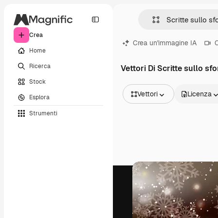
Crea
Crea un'immagine IA
C
Home
Ricerca
Vettori Di Scritte sullo 
Stock
Vettori
Licenza
Esplora
Tutte le immagini
Strumenti
Vettori
Illustrazioni
Foto
PSD
Modelli
Mockup
Video
Clip video
Motion graphic
Modelli di video
Icone
Modelli 3D
Font