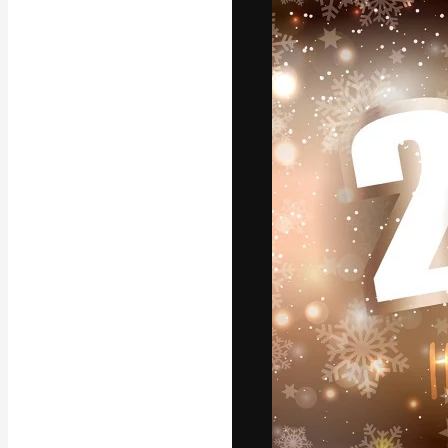
La piattaforma c
migliori lavori. 
creativi, impres
Italiano
Copyright © 2010