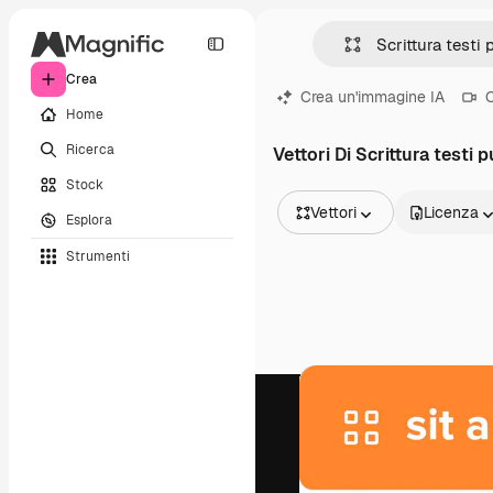
Crea
Crea un'immagine IA
C
Home
Ricerca
Vettori Di Scrittura testi p
Stock
Vettori
Licenza
Esplora
Tutte le immagini
Strumenti
Vettori
Illustrazioni
Foto
PSD
Modelli
Mockup
Video
Clip video
Motion graphic
Modelli di video
Icone
Modelli 3D
Font