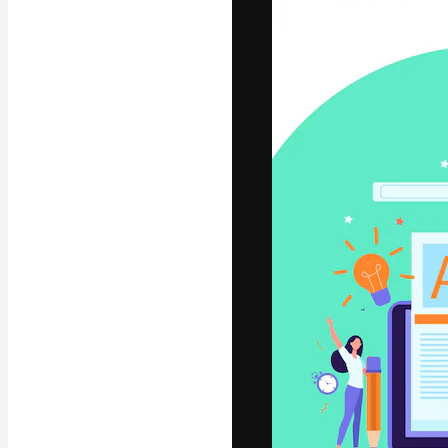
La piattaforma c
migliori lavori. 
creativi, impres
Italiano
Copyright © 2010