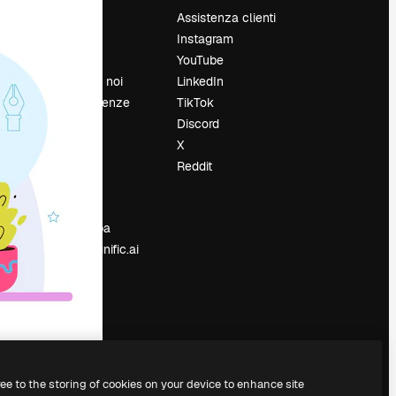
Prezzi
Assistenza clienti
Chi siamo
Instagram
Recensioni
YouTube
Lavora con noi
LinkedIn
Cerca tendenze
TikTok
Blog
Discord
Eventi
X
Slidesgo
Reddit
e
Vendi i tuoi
contenuti
Sala stampa
Cerchi magnific.ai
ree to the storing of cookies on your device to enhance site