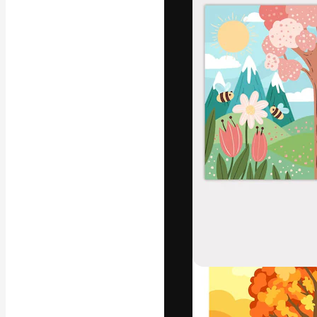
La piattaforma c
migliori lavori. 
creativi, impres
Italiano
Copyright © 2010