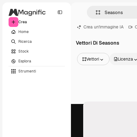
Crea
Crea un'immagine IA
C
Home
Ricerca
Vettori Di Seasons
Stock
Vettori
Licenza
Esplora
Tutte le immagini
Strumenti
Vettori
Illustrazioni
Foto
PSD
Modelli
Mockup
Video
Clip video
Motion graphic
Modelli di video
Icone
Modelli 3D
Font