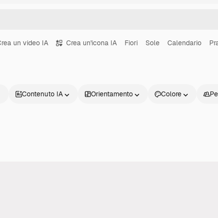
rea un video IA
Crea un'icona IA
Fiori
Sole
Calendario
Pr
Contenuto IA
Orientamento
Colore
Pe
Prodotti
Inizia