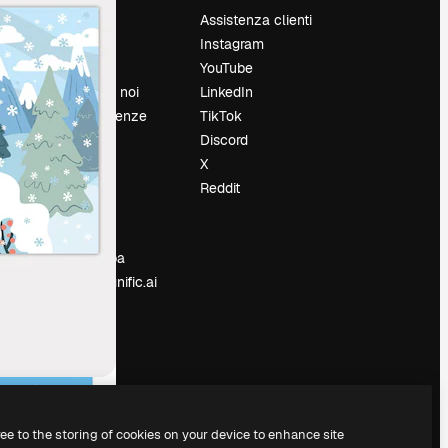
Prezzi
Assistenza clienti
Chi siamo
Instagram
Recensioni
YouTube
Lavora con noi
LinkedIn
Cerca tendenze
TikTok
Blog
Discord
Eventi
X
Slidesgo
Reddit
e
Vendi i tuoi
contenuti
Sala stampa
Cerchi magnific.ai
ree to the storing of cookies on your device to enhance site