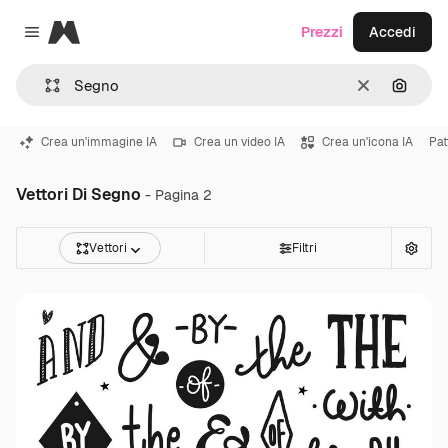
Magnific
Prezzi
Accedi
Close menu
Cancella
Cerca 
Crea un'immagine IA
Crea un video IA
Crea un'icona IA
Pat
Vettori Di Segno
- Pagina 2
Vettori
Filtri