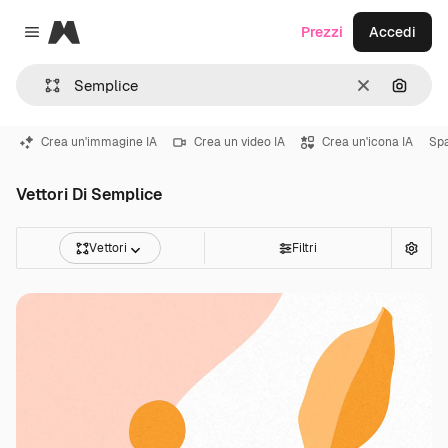
Magnific
Prezzi
Accedi
Close menu
Cancella
Cerca 
Crea un'immagine IA
Crea un video IA
Crea un'icona IA
Spa
Vettori Di Semplice
Vettori
Filtri