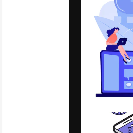
La piattaforma c
migliori lavori. 
creativi, impres
Italiano
Copyright © 2010