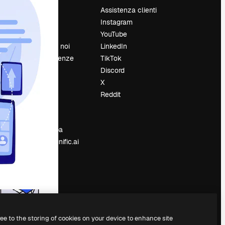
Prezzi
Assistenza clienti
Chi siamo
Instagram
Recensioni
YouTube
Lavora con noi
LinkedIn
Cerca tendenze
TikTok
Blog
Discord
Eventi
X
Slidesgo
Reddit
e
Vendi i tuoi
contenuti
Sala stampa
Cerchi magnific.ai
ree to the storing of cookies on your device to enhance site