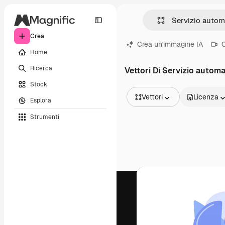
Crea
Crea un'immagine IA
C
Home
Ricerca
Vettori Di Servizio autom
Stock
Vettori
Licenza
Esplora
Tutte le immagini
Strumenti
Vettori
Illustrazioni
Foto
PSD
Modelli
Mockup
Video
Clip video
Motion graphic
Modelli di video
Icone
Modelli 3D
Font