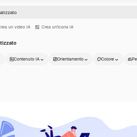
rea un video IA
Crea un'icona IA
atizzato
Contenuto IA
Orientamento
Colore
Pe
Prodotti
Inizia