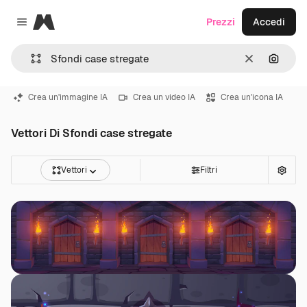
Magnific
Prezzi
Accedi
Close menu
Cancella
Cerca 
Crea un'immagine IA
Crea un video IA
Crea un'icona IA
Vettori Di Sfondi case stregate
Vettori
Filtri