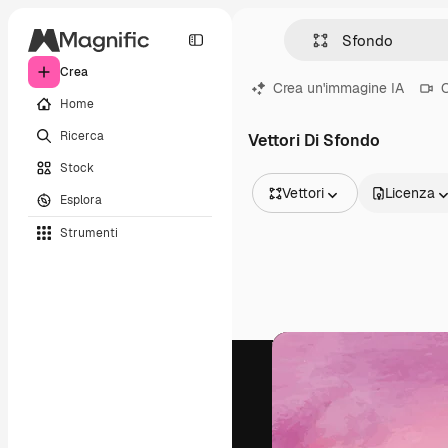
Crea
Crea un'immagine IA
C
Home
Ricerca
Vettori Di Sfondo
Stock
Vettori
Licenza
Esplora
Tutte le immagini
Strumenti
Vettori
Illustrazioni
Foto
PSD
Modelli
Mockup
Video
Clip video
Motion graphic
Modelli di video
Icone
Modelli 3D
Font