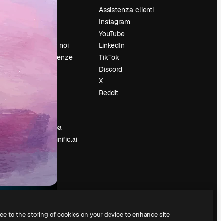
Prezzi
Assistenza clienti
Chi siamo
Instagram
Recensioni
YouTube
Lavora con noi
LinkedIn
Cerca tendenze
TikTok
Blog
Discord
Eventi
X
Slidesgo
Reddit
e
Vendi i tuoi
contenuti
Sala stampa
Cerchi magnific.ai
ree to the storing of cookies on your device to enhance site