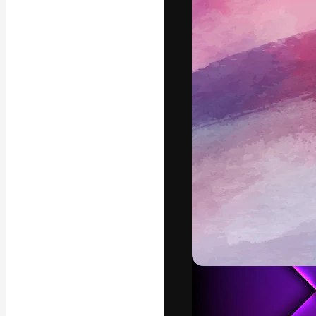
La piattaforma c
migliori lavori. 
creativi, impres
Italiano
Copyright © 2010