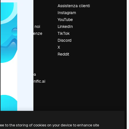
Prezzi
Assistenza clienti
Chi siamo
Instagram
Recensioni
YouTube
Lavora con noi
LinkedIn
Cerca tendenze
TikTok
Blog
Discord
Eventi
X
Slidesgo
Reddit
e
Vendi i tuoi
contenuti
Sala stampa
Cerchi magnific.ai
ree to the storing of cookies on your device to enhance site