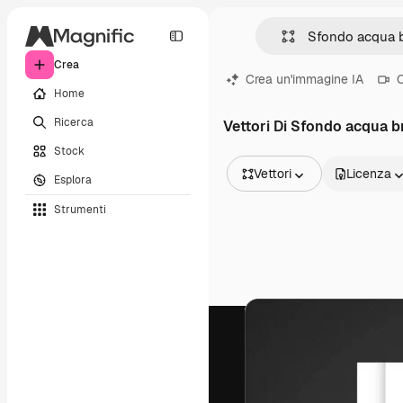
Crea
Crea un'immagine IA
C
Home
Ricerca
Vettori Di Sfondo acqua 
Stock
Vettori
Licenza
Esplora
Tutte le immagini
Strumenti
Vettori
Illustrazioni
Foto
PSD
Modelli
Mockup
Video
Clip video
Motion graphic
Modelli di video
Icone
Modelli 3D
Font