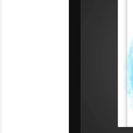
La piattaforma c
migliori lavori. 
creativi, impres
Italiano
Copyright © 2010