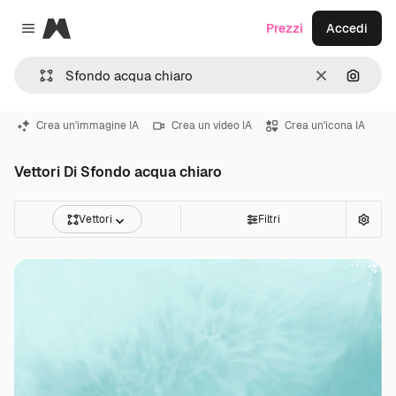
Magnific
Prezzi
Accedi
Close menu
Cancella
Cerca 
Crea un'immagine IA
Crea un video IA
Crea un'icona IA
Vettori Di Sfondo acqua chiaro
Vettori
Filtri