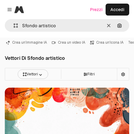
Magnific
Prezzi
Accedi
Close menu
Cancella
Cerca 
Crea un'immagine IA
Crea un video IA
Crea un'icona IA
Tex
Vettori Di Sfondo artistico
Vettori
Filtri