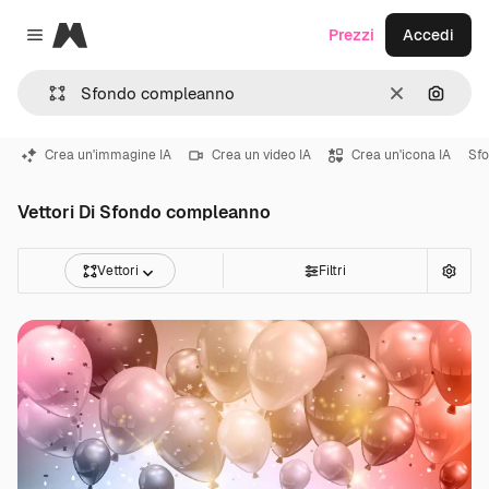
Magnific
Prezzi
Accedi
Close menu
Cancella
Cerca 
Crea un'immagine IA
Crea un video IA
Crea un'icona IA
Sfo
Vettori Di Sfondo compleanno
Vettori
Filtri