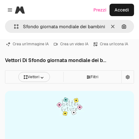
Magnific
Prezzi
Accedi
Close menu
Cancella
Cerca 
Crea un'immagine IA
Crea un video IA
Crea un'icona IA
Vettori Di Sfondo giornata mondiale dei bambini
Vettori
Filtri