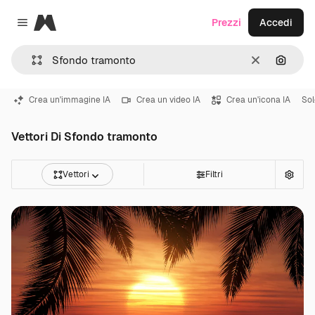
Magnific
Prezzi
Accedi
Close menu
Cancella
Cerca 
Crea un'immagine IA
Crea un video IA
Crea un'icona IA
Sol
Vettori Di Sfondo tramonto
Vettori
Filtri