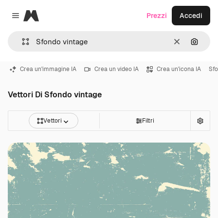
Magnific
Prezzi
Accedi
Close menu
Cancella
Cerca 
Crea un'immagine IA
Crea un video IA
Crea un'icona IA
Sfo
Vettori Di Sfondo vintage
Vettori
Filtri