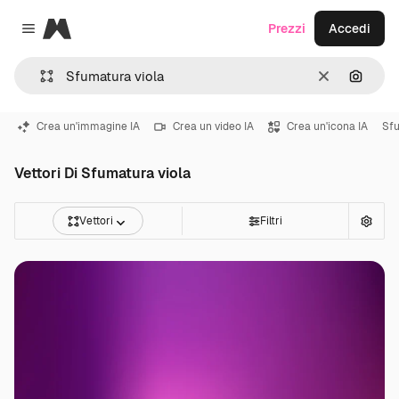
Magnific
Prezzi
Accedi
Close menu
Cancella
Cerca 
Crea un'immagine IA
Crea un video IA
Crea un'icona IA
Sfu
Vettori Di Sfumatura viola
Vettori
Filtri