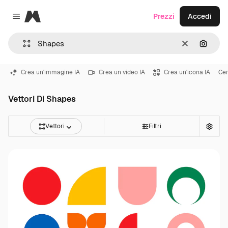
Magnific
Prezzi
Accedi
Close menu
Cancella
Cerca 
Crea un'immagine IA
Crea un video IA
Crea un'icona IA
Cer
Vettori Di Shapes
Vettori
Filtri