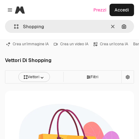
Magnific
Prezzi
Accedi
Close menu
Cancella
Cerca 
Crea un'immagine IA
Crea un video IA
Crea un'icona IA
Ba
Vettori Di Shopping
Vettori
Filtri