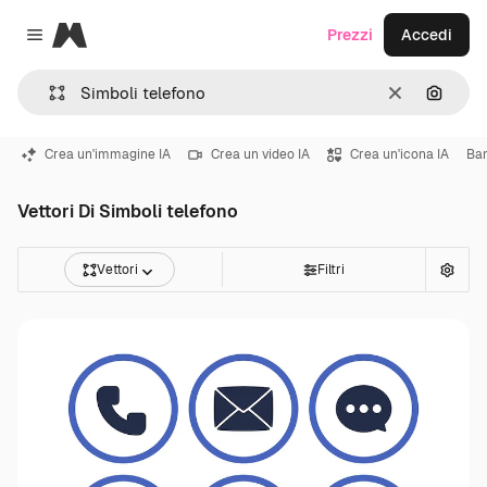
Magnific
Prezzi
Accedi
Close menu
Cancella
Cerca 
Crea un'immagine IA
Crea un video IA
Crea un'icona IA
Ba
Vettori Di Simboli telefono
Vettori
Filtri