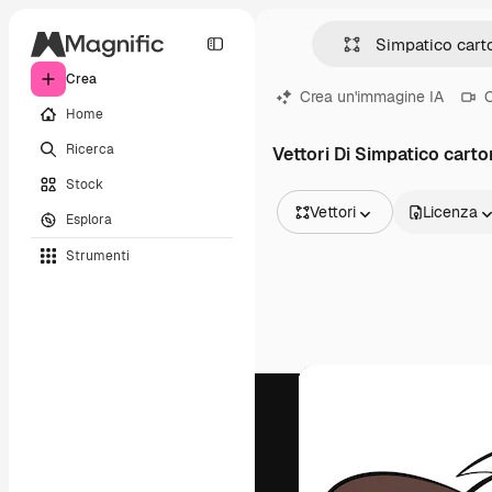
Crea
Crea un'immagine IA
C
Home
Ricerca
Vettori Di Simpatico cart
Stock
Vettori
Licenza
Esplora
Tutte le immagini
Strumenti
Vettori
Illustrazioni
Foto
PSD
Modelli
Mockup
Video
Clip video
Motion graphic
Modelli di video
Icone
Modelli 3D
Font