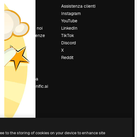
Prezzi
Assistenza clienti
Chi siamo
Instagram
Recensioni
YouTube
Lavora con noi
LinkedIn
Cerca tendenze
TikTok
Blog
Discord
Eventi
X
Slidesgo
Reddit
e
Vendi i tuoi
contenuti
Sala stampa
Cerchi magnific.ai
ree to the storing of cookies on your device to enhance site