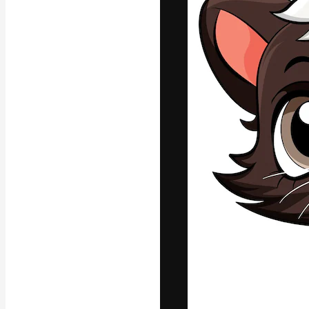
La piattaforma c
migliori lavori. 
creativi, impres
Italiano
Copyright © 2010