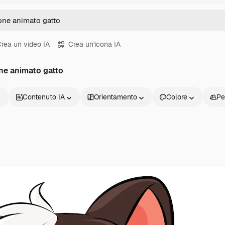
rea un video IA
Crea un'icona IA
one animato gatto
Contenuto IA
Orientamento
Colore
Pe
Prodotti
Inizia