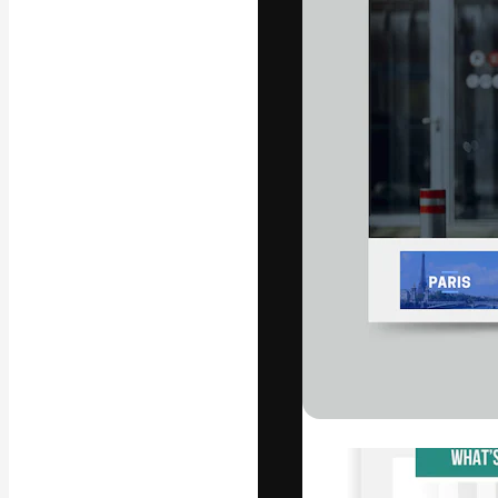
La piattaforma c
migliori lavori. 
creativi, impres
Italiano
Copyright © 2010