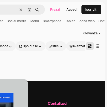
Prezzi
Accedi
Iscriviti
Cancella
Cerca per immagine
Ricerca
er
Social media
Menu
Smartphone
Tablet
Icona web
Conta
Rilevanza
rsone
Tipo di file
Stile
Avanzate
Azienda
Contattaci