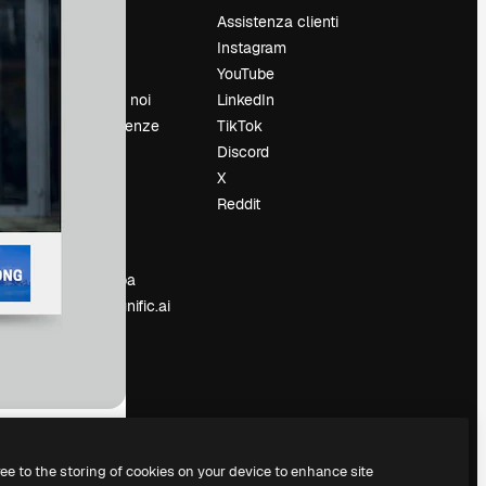
Prezzi
Assistenza clienti
Chi siamo
Instagram
Recensioni
YouTube
Lavora con noi
LinkedIn
Cerca tendenze
TikTok
Blog
Discord
Eventi
X
Slidesgo
Reddit
e
Vendi i tuoi
contenuti
Sala stampa
Cerchi magnific.ai
ree to the storing of cookies on your device to enhance site