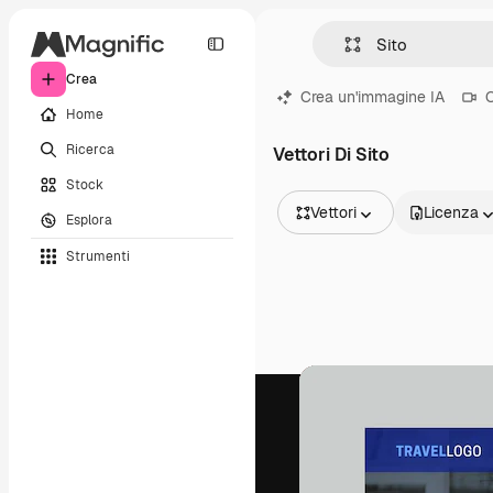
Crea
Crea un'immagine IA
C
Home
Ricerca
Vettori Di Sito
Stock
Vettori
Licenza
Esplora
Tutte le immagini
Strumenti
Vettori
Illustrazioni
Foto
PSD
Modelli
Mockup
Video
Clip video
Motion graphic
Modelli di video
Icone
Modelli 3D
Font