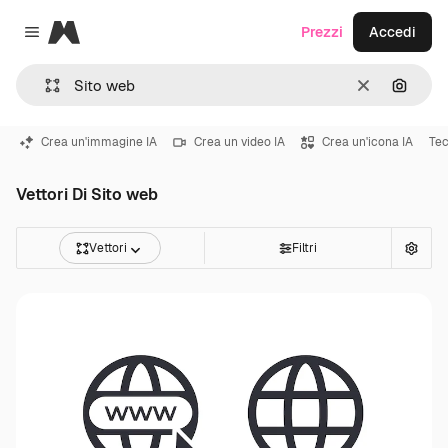
Magnific
Prezzi
Accedi
Close menu
Cancella
Cerca 
Crea un'immagine IA
Crea un video IA
Crea un'icona IA
Tec
Vettori Di Sito web
Vettori
Filtri