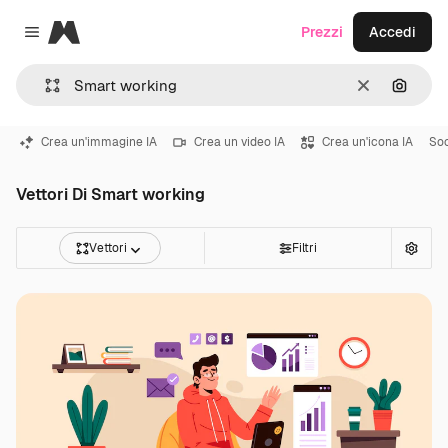
Magnific
Prezzi
Accedi
Close menu
Cancella
Cerca 
Crea un'immagine IA
Crea un video IA
Crea un'icona IA
Soc
Vettori Di Smart working
Vettori
Filtri