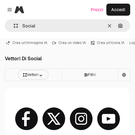
Magnific
Prezzi
Accedi
Close menu
Cancella
Cerca 
Crea un'immagine IA
Crea un video IA
Crea un'icona IA
Lo
Vettori Di Social
Vettori
Filtri