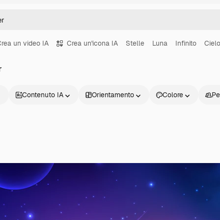
rea un video IA
Crea un'icona IA
Stelle
Luna
Infinito
Cielo
r
Contenuto IA
Orientamento
Colore
Pe
Prodotti
Inizia