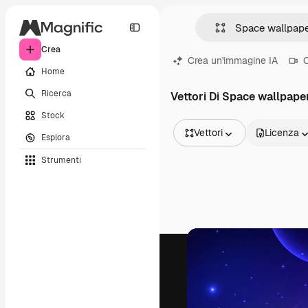
Crea
Crea un'immagine IA
C
Home
Ricerca
Vettori Di Space wallpape
Stock
Vettori
Licenza
Esplora
Tutte le immagini
Strumenti
Vettori
Illustrazioni
Foto
PSD
Modelli
Mockup
Video
Clip video
Motion graphic
Modelli di video
Icone
Modelli 3D
Font