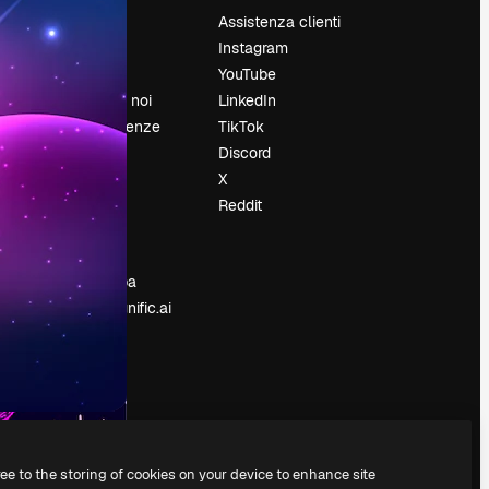
Prezzi
Assistenza clienti
Chi siamo
Instagram
Recensioni
YouTube
Lavora con noi
LinkedIn
Cerca tendenze
TikTok
Blog
Discord
Eventi
X
Slidesgo
Reddit
e
Vendi i tuoi
contenuti
Sala stampa
Cerchi magnific.ai
ree to the storing of cookies on your device to enhance site