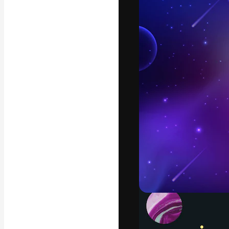
La piattaforma c
migliori lavori. 
creativi, impres
Italiano
Copyright © 2010