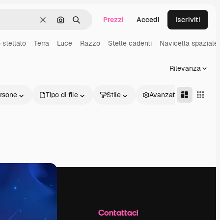
Prezzi
Accedi
Iscriviti
Cancella
Cerca per immagine
Ricerca
 stellato
Terra
Luce
Razzo
Stelle cadenti
Navicella spaziale
Rilevanza
rsone
Tipo di file
Stile
Avanzate
Azienda
Contattaci