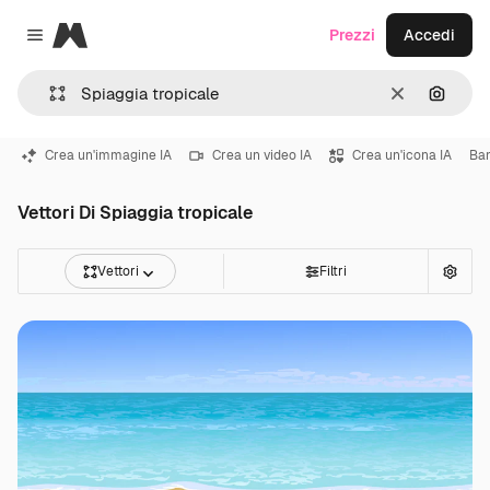
Magnific
Prezzi
Accedi
Close menu
Cancella
Cerca 
Crea un'immagine IA
Crea un video IA
Crea un'icona IA
Ba
Vettori Di Spiaggia tropicale
Vettori
Filtri