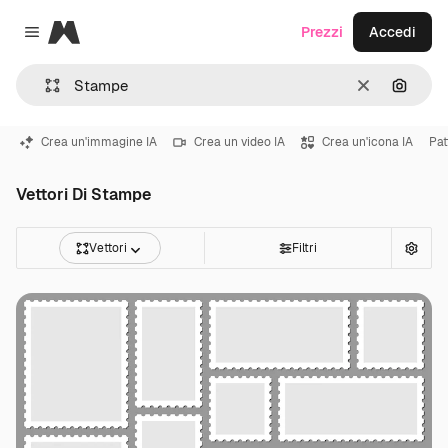
Magnific
Prezzi
Accedi
Close menu
Cancella
Cerca 
Crea un'immagine IA
Crea un video IA
Crea un'icona IA
Pat
Vettori Di Stampe
Vettori
Filtri