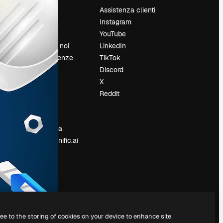
Prezzi
Assistenza clienti
Chi siamo
Instagram
Recensioni
YouTube
Lavora con noi
LinkedIn
Cerca tendenze
TikTok
Blog
Discord
Eventi
X
Slidesgo
Reddit
e
Vendi i tuoi
contenuti
Sala stampa
Cerchi magnific.ai
ree to the storing of cookies on your device to enhance site