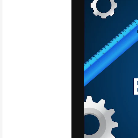
La piattaforma c
migliori lavori. 
creativi, impres
Italiano
Copyright © 2010