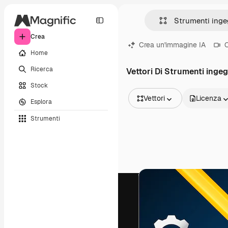
Crea
Crea un'immagine IA
C
Home
Ricerca
Vettori Di Strumenti inge
Stock
Vettori
Licenza
Esplora
Tutte le immagini
Strumenti
Vettori
Illustrazioni
Foto
PSD
Modelli
Mockup
Video
Clip video
Motion graphic
Modelli di video
Icone
Modelli 3D
Font