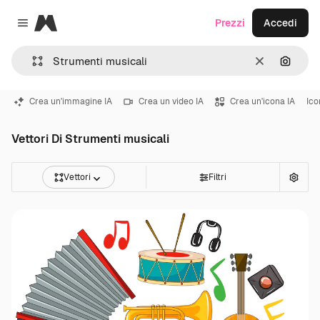
Magnific
Prezzi
Accedi
Close menu
Cancella
Cerca 
Crea un'immagine IA
Crea un video IA
Crea un'icona IA
Ico
Vettori Di Strumenti musicali
Vettori
Filtri