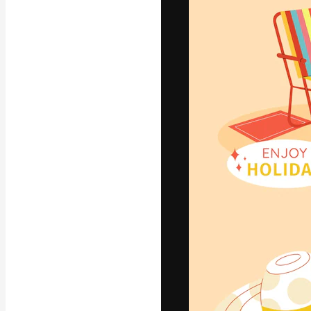
La piattaforma c
migliori lavori. 
creativi, impres
Italiano
Copyright © 2010