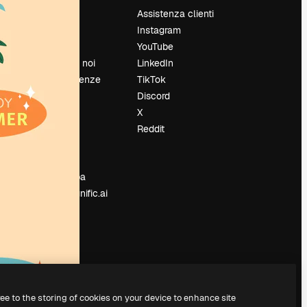
Prezzi
Assistenza clienti
Chi siamo
Instagram
Recensioni
YouTube
Lavora con noi
LinkedIn
Cerca tendenze
TikTok
Blog
Discord
Eventi
X
Slidesgo
Reddit
e
Vendi i tuoi
contenuti
Sala stampa
Cerchi magnific.ai
ree to the storing of cookies on your device to enhance site