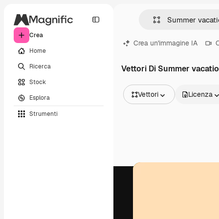
Crea
Crea un'immagine IA
C
Home
Ricerca
Vettori Di Summer vacati
Stock
Vettori
Licenza
Esplora
Tutte le immagini
Strumenti
Vettori
Illustrazioni
Foto
PSD
Modelli
Mockup
Video
Clip video
Motion graphic
Modelli di video
Icone
Modelli 3D
Font