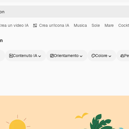
rea un video IA
Crea un'icona IA
Musica
Sole
Mare
Cockt
on
Contenuto IA
Orientamento
Colore
Pe
Prodotti
Inizia