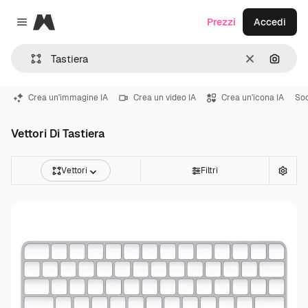
Magnific
Prezzi
Accedi
Close menu
Cancella
Cerca 
Crea un'immagine IA
Crea un video IA
Crea un'icona IA
Soc
Vettori Di Tastiera
Vettori
Filtri