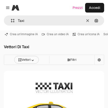
Magnific
Prezzi
Accedi
Close menu
Cancella
Cerca 
Crea un'immagine IA
Crea un video IA
Crea un'icona IA
Sol
Vettori Di Taxi
Vettori
Filtri