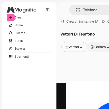
Crea
Crea un'immagine IA
C
Home
Ricerca
Vettori Di Telefono
Stock
Vettori
Licenza
Esplora
Tutte le immagini
Strumenti
Vettori
Illustrazioni
Foto
PSD
Modelli
Mockup
Video
Clip video
Motion graphic
Modelli di video
Icone
Modelli 3D
Font