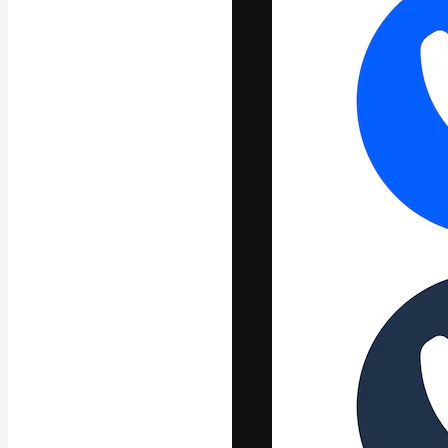
La piattaforma c
migliori lavori. 
creativi, impres
Italiano
Copyright © 2010