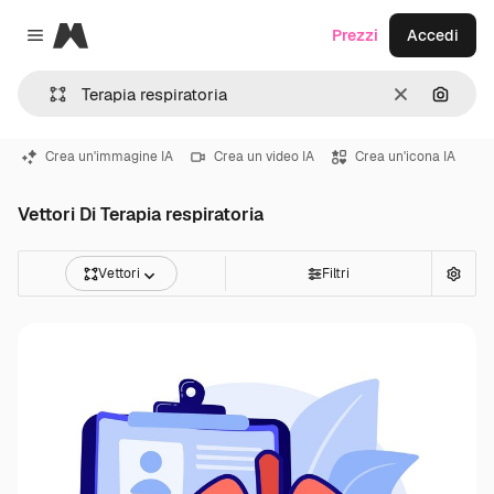
Magnific
Prezzi
Accedi
Close menu
Cancella
Cerca 
Crea un'immagine IA
Crea un video IA
Crea un'icona IA
Vettori Di Terapia respiratoria
Vettori
Filtri