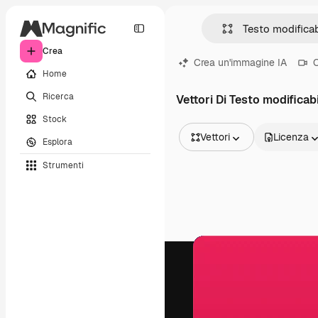
Crea
Crea un'immagine IA
C
Home
Ricerca
Vettori Di Testo modificab
Stock
Vettori
Licenza
Esplora
Tutte le immagini
Strumenti
Vettori
Illustrazioni
Foto
PSD
Modelli
Mockup
Video
Clip video
Motion graphic
Modelli di video
Icone
Modelli 3D
Font