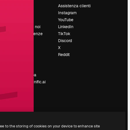
Prezzi
Assistenza clienti
Chi siamo
Instagram
Recensioni
YouTube
Lavora con noi
LinkedIn
Cerca tendenze
TikTok
Blog
Discord
Eventi
X
Slidesgo
Reddit
e
Vendi i tuoi
contenuti
Sala stampa
Cerchi magnific.ai
ree to the storing of cookies on your device to enhance site