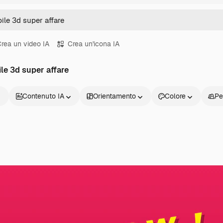
rea un video IA
Crea un'icona IA
ile 3d super affare
Contenuto IA
Orientamento
Colore
Pe
Prodotti
Inizia