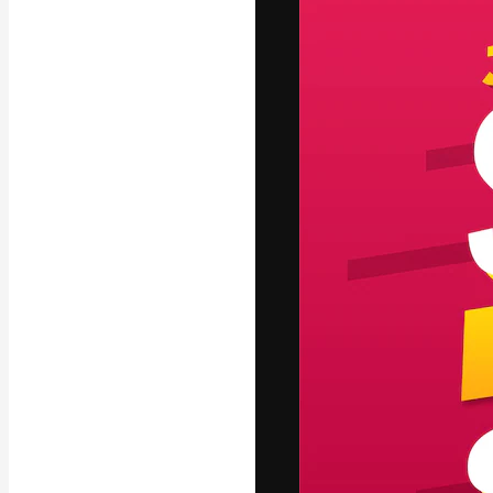
La piattaforma c
migliori lavori. 
creativi, impres
Italiano
Copyright © 2010