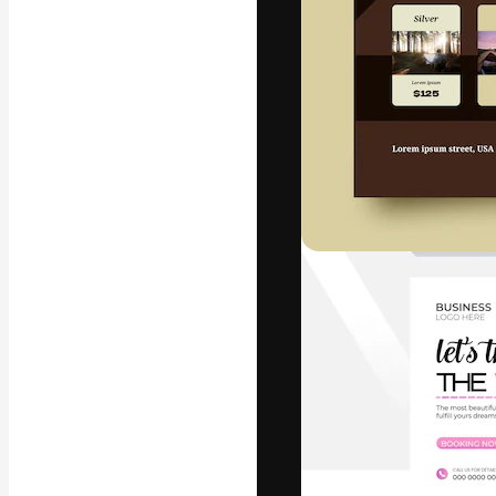
La piattaforma c
migliori lavori. 
creativi, impres
Italiano
Copyright © 2010