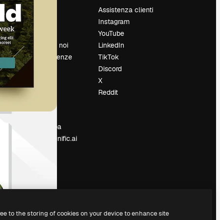
Prezzi
Assistenza clienti
Chi siamo
Instagram
Recensioni
YouTube
Lavora con noi
LinkedIn
Cerca tendenze
TikTok
Blog
Discord
Eventi
X
Slidesgo
Reddit
e
Vendi i tuoi
contenuti
Sala stampa
Cerchi magnific.ai
ree to the storing of cookies on your device to enhance site