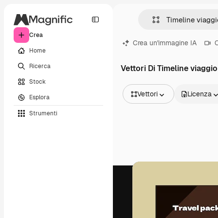
Crea
Crea un'immagine IA
C
Home
Ricerca
Vettori Di Timeline viaggio
Stock
Vettori
Licenza
Esplora
Tutte le immagini
Strumenti
Vettori
Illustrazioni
Foto
PSD
Modelli
Mockup
Video
Clip video
Motion graphic
Modelli di video
Icone
Modelli 3D
Font