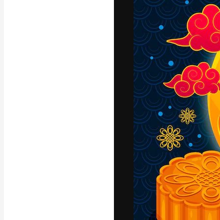
La piattaforma c
migliori lavori. 
creativi, impres
Italiano
Copyright © 2010