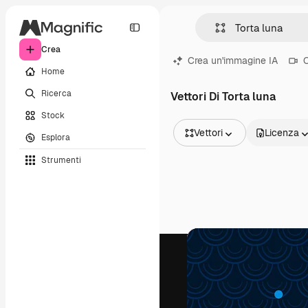
Crea
Crea un'immagine IA
C
Home
Ricerca
Vettori Di Torta luna
Stock
Vettori
Licenza
Esplora
Tutte le immagini
Strumenti
Vettori
Illustrazioni
Foto
PSD
Modelli
Mockup
Video
Clip video
Motion graphic
Modelli di video
Icone
Modelli 3D
Font