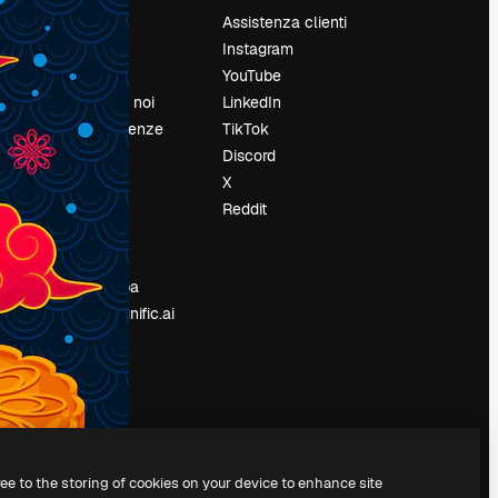
Prezzi
Assistenza clienti
Chi siamo
Instagram
Recensioni
YouTube
Lavora con noi
LinkedIn
Cerca tendenze
TikTok
Blog
Discord
Eventi
X
Slidesgo
Reddit
e
Vendi i tuoi
contenuti
Sala stampa
Cerchi magnific.ai
ree to the storing of cookies on your device to enhance site