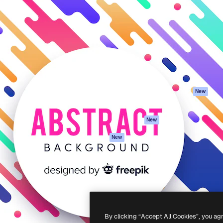
reativa per realizzare i tuoi
Spaces
Academy
Oltre 1 milione di abbonati tra
Assistente IA
Documentazione
e, agenzie e studi.
Generatore di
Assistenza
immagini IA
Termini e
Generatore di video
condizioni
IA
Politica sulla
Sintetizzatore
privacy
vocale IA
Originali
New
Contenuti stock
Politica dei cooki
MCP per
Centro di fiducia
New
Claude/ChatGPT
Affiliati
Agenti
New
Aziende
API
App mobile
Tutti gli strumenti
Magnific
-
2026
Freepik Company S.L.U.
Tutti i diritti riservati
.
By clicking “Accept All Cookies”, you ag