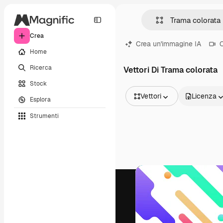
Crea
Crea un'immagine IA
C
Home
Ricerca
Vettori Di Trama colorata
Stock
Vettori
Licenza
Esplora
Tutte le immagini
Strumenti
Vettori
Illustrazioni
Foto
PSD
Modelli
Mockup
Video
Clip video
Motion graphic
Modelli di video
Icone
Modelli 3D
Font