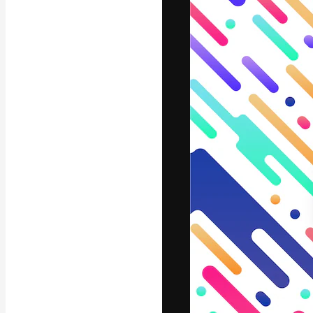
La piattaforma c
migliori lavori. 
creativi, impres
Italiano
Copyright © 2010