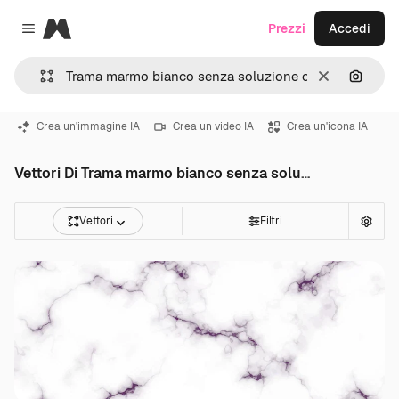
Magnific
Prezzi
Accedi
Close menu
Cancella
Cerca 
Crea un'immagine IA
Crea un video IA
Crea un'icona IA
Vettori Di Trama marmo bianco senza soluzione continuita
Vettori
Filtri