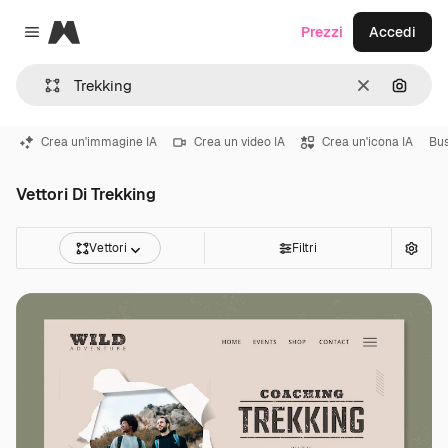
Magnific
Prezzi
Accedi
Close menu
Cancella
Cerca 
Crea un'immagine IA
Crea un video IA
Crea un'icona IA
Bus
Vettori Di Trekking
Vettori
Filtri