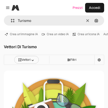
Magnific
Prezzi
Accedi
Close menu
Cancella
Cerca 
Crea un'immagine IA
Crea un video IA
Crea un'icona IA
Au
Vettori Di Turismo
Vettori
Filtri