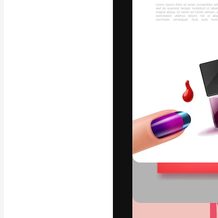
La piattaforma c
migliori lavori. 
creativi, impres
Italiano
Copyright © 2010