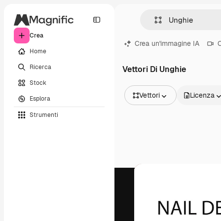
Crea
Crea un'immagine IA
C
Home
Ricerca
Vettori Di Unghie
Stock
Vettori
Licenza
Esplora
Tutte le immagini
Strumenti
Vettori
Illustrazioni
Foto
PSD
Modelli
Mockup
Video
Clip video
Motion graphic
Modelli di video
Icone
Modelli 3D
Font