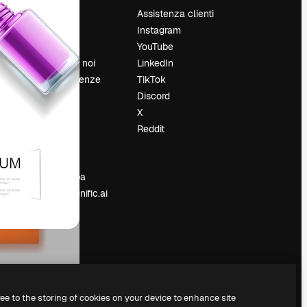
Prezzi
Assistenza clienti
Chi siamo
Instagram
Recensioni
YouTube
Lavora con noi
LinkedIn
Cerca tendenze
TikTok
Blog
Discord
Eventi
X
Slidesgo
Reddit
e
Vendi i tuoi
contenuti
Sala stampa
Cerchi magnific.ai
ree to the storing of cookies on your device to enhance site