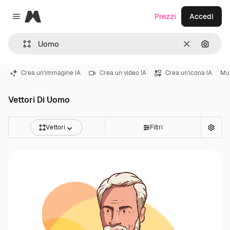
Magnific
Prezzi
Accedi
Close menu
Cancella
Cerca 
Crea un'immagine IA
Crea un video IA
Crea un'icona IA
Mu
Vettori Di Uomo
Vettori
Filtri