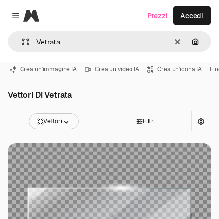
Magnific
Prezzi
Accedi
Close menu
Cancella
Cerca 
Crea un'immagine IA
Crea un video IA
Crea un'icona IA
Fin
Vettori Di Vetrata
Vettori
Filtri