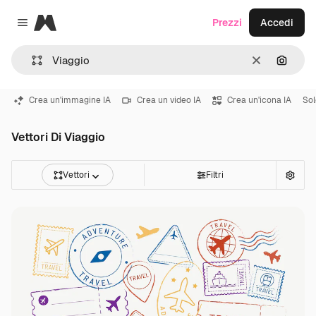
Magnific
Prezzi
Accedi
Close menu
Cancella
Cerca 
Crea un'immagine IA
Crea un video IA
Crea un'icona IA
Sol
Vettori Di Viaggio
Vettori
Filtri