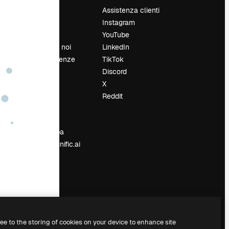
Prezzi
Assistenza clienti
Chi siamo
Instagram
Recensioni
YouTube
Lavora con noi
LinkedIn
Cerca tendenze
TikTok
Blog
Discord
Eventi
X
Slidesgo
Reddit
e
Vendi i tuoi
contenuti
Sala stampa
Cerchi magnific.ai
ree to the storing of cookies on your device to enhance site