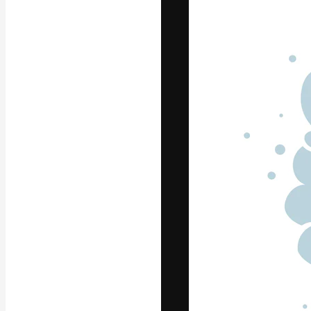
La piattaforma c
migliori lavori. 
creativi, impres
Italiano
Copyright © 2010