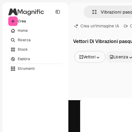
Crea
Crea un'immagine IA
C
Home
Ricerca
Vettori Di Vibrazioni pasq
Stock
Vettori
Licenza
Esplora
Tutte le immagini
Strumenti
Vettori
Illustrazioni
Foto
PSD
Modelli
Mockup
Video
Clip video
Motion graphic
Modelli di video
Icone
Modelli 3D
Font