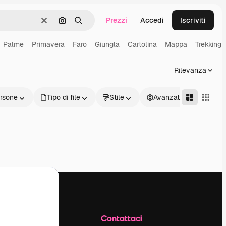
Prezzi
Accedi
Iscriviti
Cancella
Cerca per immagine
Ricerca
Palme
Primavera
Faro
Giungla
Cartolina
Mappa
Trekking
Rilevanza
rsone
Tipo di file
Stile
Avanzate
Azienda
Contattaci