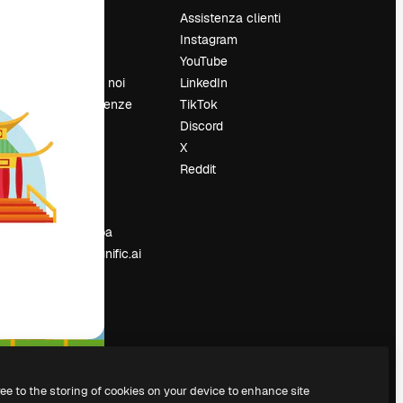
Prezzi
Assistenza clienti
Chi siamo
Instagram
Recensioni
YouTube
Lavora con noi
LinkedIn
Cerca tendenze
TikTok
Blog
Discord
Eventi
X
Slidesgo
Reddit
e
Vendi i tuoi
contenuti
Sala stampa
Cerchi magnific.ai
ree to the storing of cookies on your device to enhance site