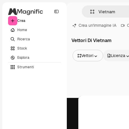
Crea
Crea un'immagine IA
C
Home
Ricerca
Vettori Di Vietnam
Stock
Vettori
Licenza
Esplora
Tutte le immagini
Strumenti
Vettori
Illustrazioni
Foto
PSD
Modelli
Mockup
Video
Clip video
Motion graphic
Modelli di video
Icone
Modelli 3D
Font