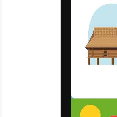
La piattaforma c
migliori lavori. 
creativi, impres
Italiano
Copyright © 2010