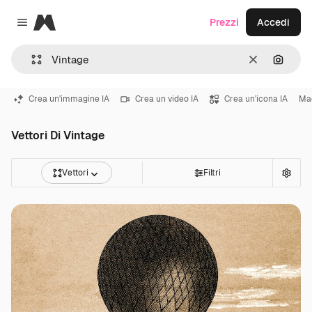
Magnific
Prezzi
Accedi
Close menu
Cancella
Cerca 
Crea un'immagine IA
Crea un video IA
Crea un'icona IA
Mac
Vettori Di Vintage
Vettori
Filtri